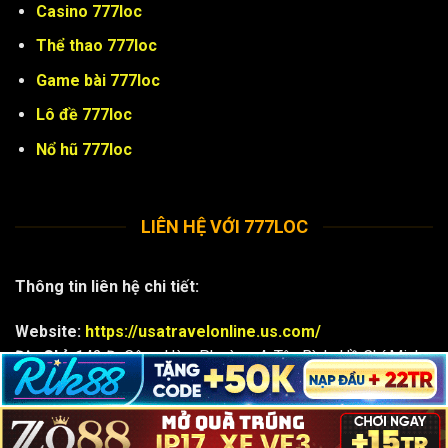
Casino
777loc
Thể thao
777loc
Game bài 777loc
Lô đề
777loc
Nổ hũ
777loc
LIÊN HỆ VỚI 777LOC
Thông tin liên hệ chi tiết:
Website:
https://usatravelonline.us.com/
Địa Chỉ:
142 Đ. Cộng Hòa, Phường 4, Tân Bình, Hồ Chí Minh,
Việt Nam
SĐT:
0906782217
Email:
contact@usatravelonline.us.com