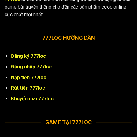
game bài truyền thống cho đến các sản phẩm cược online
cực chất mới nhất.
777LOC HƯỚNG DẪN
Đăng ký 777loc
Đăng nhập 777loc
Nạp tiền 777loc
Rút tiền 777loc
Khuyến mãi 777loc
GAME TẠI 777LOC