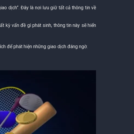
ao dịch”. Đây là nơi lưu giữ tất cả thông tin về
bất kỳ vấn đề gì phát sinh, thông tin này sẽ hiển
 ích để phát hiện những giao dịch đáng ngờ.