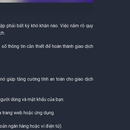
gặp phải bất kỳ khó khăn nào. Việc nắm rõ quy
ch.
số thông tin cần thiết để hoàn thành giao dịch
 nó giúp tăng cường tính an toàn cho giao dịch
người dùng và mật khẩu của bạn.
ủa trang web hoặc ứng dụng.
oản ngân hàng hoặc ví điện tử).