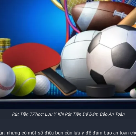
Rút Tiền 777loc: Lưu Ý Khi Rút Tiền Để Đảm Bảo An Toàn
 giản, nhưng có một số điều bạn cần lưu ý để đảm bảo an toàn ch