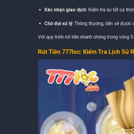
Xác nhận giao dịch
: Kiểm tra lại tất cả t
Chờ đợi xử lý
: Thông thường, tiền sẽ được c
Với quy trình rút tiền nhanh chóng trong vòng 5
Rút Tiền 777loc: Kiểm Tra Lịch Sử 