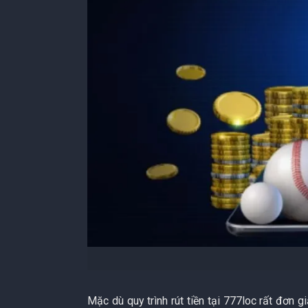
Mặc dù quy trình rút tiền tại 777loc rất đơn