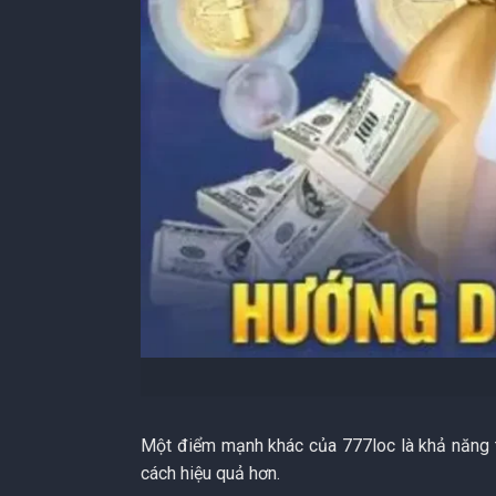
Một điểm mạnh khác của 777loc là khả năng the
cách hiệu quả hơn.