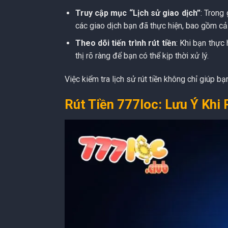
Truy cập mục “Lịch sử giao dịch”
: Trong
các giao dịch bạn đã thực hiện, bao gồm cả r
Theo dõi tiến trình rút tiền
: Khi bạn thực 
thị rõ ràng để bạn có thể kịp thời xử lý.
Việc kiểm tra lịch sử rút tiền không chỉ giúp 
Rút Tiền 777loc: Lưu Ý Khi