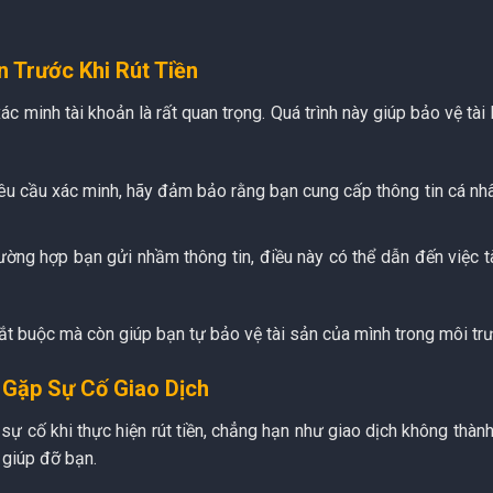
n Trước Khi Rút Tiền
xác minh tài khoản là rất quan trọng. Quá trình này giúp bảo vệ t
êu cầu xác minh, hãy đảm bảo rằng bạn cung cấp thông tin cá nhâ
rường hợp bạn gửi nhầm thông tin, điều này có thể dẫn đến việc 
ắt buộc mà còn giúp bạn tự bảo vệ tài sản của mình trong môi trư
i Gặp Sự Cố Giao Dịch
ự cố khi thực hiện rút tiền, chẳng hạn như giao dịch không thành
 giúp đỡ bạn.