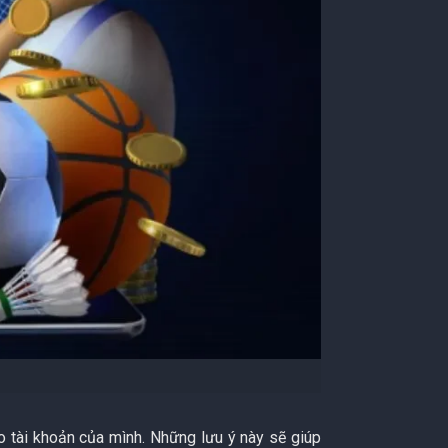
o tài khoản của mình. Những lưu ý này sẽ giúp