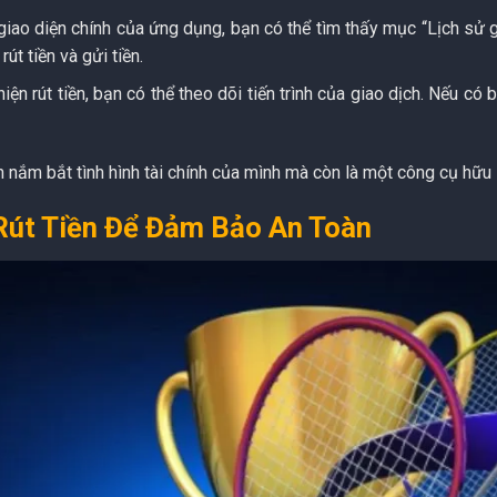
 giao diện chính của ứng dụng, bạn có thể tìm thấy mục “Lịch sử gi
út tiền và gửi tiền.
hiện rút tiền, bạn có thể theo dõi tiến trình của giao dịch. Nếu có 
bạn nắm bắt tình hình tài chính của mình mà còn là một công cụ hữu
 Rút Tiền Để Đảm Bảo An Toàn