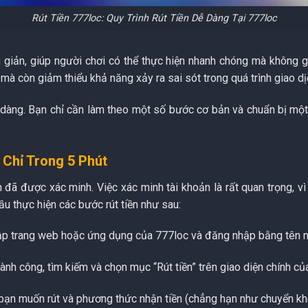
Rút Tiền 777loc: Quy Trình Rút Tiền Dễ Dàng Tại 777loc
 giản, giúp người chơi có thể thực hiện nhanh chóng mà không 
n mà còn giảm thiểu khả năng xảy ra sai sót trong quá trình giao dị
ễ dàng. Bạn chỉ cần làm theo một số bước cơ bản và chuẩn bị một 
 Chỉ Trong 5 Phút
đã được xác minh. Việc xác minh tài khoản là rất quan trọng, vì
ầu thực hiện các bước rút tiền như sau:
cập trang web hoặc ứng dụng của 777loc và đăng nhập bằng tên 
hành công, tìm kiếm và chọn mục “Rút tiền” trên giao diện chính c
 bạn muốn rút và phương thức nhận tiền (chẳng hạn như chuyển kh