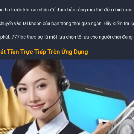
hông tin trước khi xác nhận để đảm bảo rằng mọi thứ đều chính xác.
huyển vào tài khoản của bạn trong thời gian ngắn. Hãy kiểm tra lại
 phút, 777loc thực sự là một lựa chọn tối ưu cho người chơi đang t
Rút Tiền Trực Tiếp Trên Ứng Dụng