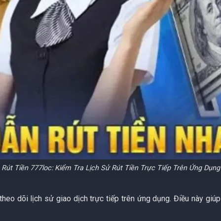
Rút Tiền 777loc: Kiểm Tra Lịch Sử Rút Tiền Trực Tiếp Trên Ứng Dụng
o dõi lịch sử giao dịch trực tiếp trên ứng dụng. Điều này giúp