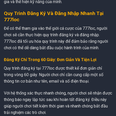
gia và thể hiện kỹ năng của mình.
Quy Trình Đăng Ký Và Đăng Nhập Nhanh Tại
777loc
Để có thể tham gia vào thế giới cá cược của 777loc, người
chơi sẽ cần thực hiện quy trình đăng ký và đăng nhập.
777loc đã tối ưu hóa quy trình này để đảm bảo rằng người
chơi có thể dễ dàng bắt đầu cuộc hành trình của mình.
Đăng Ký Chỉ Trong 60 Giây: Đơn Giản Và Tiện Lợi
Quy trình đăng ký tại 777loc được thiết kế đơn giản chỉ
trong vòng 60 giây. Người chơi chỉ cần cung cấp một số
thông tin cơ bản như tên, email và số điện thoại.
Với hệ thống xác thực nhanh chóng, người chơi sẽ nhận được
thông báo ngay lập tức sau khi hoàn tất đăng ký. Điều này
giúp người chơi tiết kiệm thời gian và nhanh chóng bắt đầu
trải nghiệm các trò chơi.