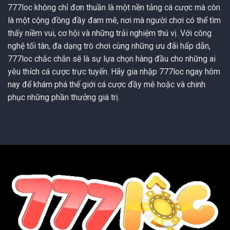
777loc không chỉ đơn thuần là một nền tảng cá cược mà còn
là một cộng đồng đầy đam mê, nơi mà người chơi có thể tìm
thấy niềm vui, cơ hội và những trải nghiệm thú vị. Với công
nghệ tối tân, đa dạng trò chơi cùng những ưu đãi hấp dẫn,
777loc chắc chắn sẽ là sự lựa chọn hàng đầu cho những ai
yêu thích cá cược trực tuyến. Hãy gia nhập 777loc ngay hôm
nay để khám phá thế giới cá cược đầy mê hoặc và chinh
phục những phần thưởng giá trị.