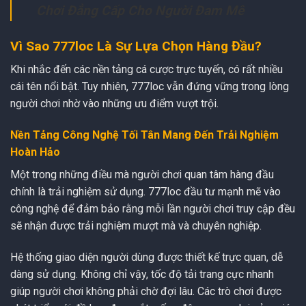
Chơi Đẳng Cấp Cho Người Đam Mê
Vì Sao 777loc Là Sự Lựa Chọn Hàng Đầu?
Khi nhắc đến các nền tảng cá cược trực tuyến, có rất nhiều
cái tên nổi bật. Tuy nhiên, 777loc vẫn đứng vững trong lòng
người chơi nhờ vào những ưu điểm vượt trội.
Nền Tảng Công Nghệ Tối Tân Mang Đến Trải Nghiệm
Hoàn Hảo
Một trong những điều mà người chơi quan tâm hàng đầu
chính là trải nghiệm sử dụng. 777loc đầu tư mạnh mẽ vào
công nghệ để đảm bảo rằng mỗi lần người chơi truy cập đều
sẽ nhận được trải nghiệm mượt mà và chuyên nghiệp.
Hệ thống giao diện người dùng được thiết kế trực quan, dễ
dàng sử dụng. Không chỉ vậy, tốc độ tải trang cực nhanh
giúp người chơi không phải chờ đợi lâu. Các trò chơi được