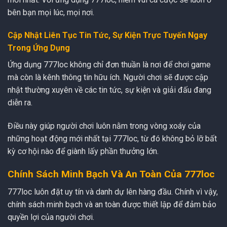
bên bạn mọi lúc, mọi nơi.
Cập Nhật Liên Tục Tin Tức, Sự Kiện Trực Tuyến Ngay
Trong Ứng Dụng
Ứng dụng 777loc không chỉ đơn thuần là nơi để chơi game
mà còn là kênh thông tin hữu ích. Người chơi sẽ được cập
nhật thường xuyên về các tin tức, sự kiện và giải đấu đang
diễn ra.
Điều này giúp người chơi luôn nằm trong vòng xoáy của
những hoạt động mới nhất tại 777loc, từ đó không bỏ lỡ bất
kỳ cơ hội nào để giành lấy phần thưởng lớn.
Chính Sách Minh Bạch Và An Toàn Của 777loc
777loc luôn đặt uy tín và danh dự lên hàng đầu. Chính vì vậy,
chính sách minh bạch và an toàn được thiết lập để đảm bảo
quyền lợi của người chơi.