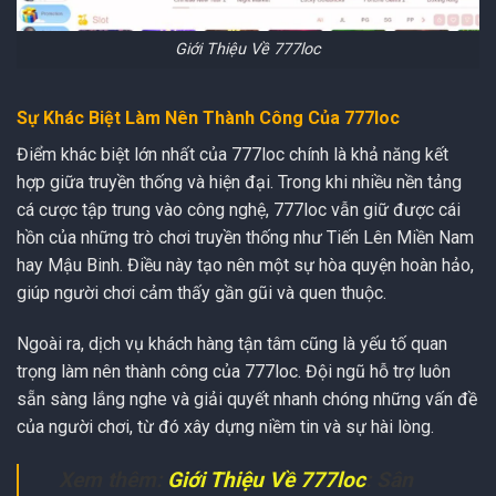
Giới Thiệu Về 777loc
Sự Khác Biệt Làm Nên Thành Công Của 777loc
Điểm khác biệt lớn nhất của 777loc chính là khả năng kết
hợp giữa truyền thống và hiện đại. Trong khi nhiều nền tảng
cá cược tập trung vào công nghệ, 777loc vẫn giữ được cái
hồn của những trò chơi truyền thống như Tiến Lên Miền Nam
hay Mậu Binh. Điều này tạo nên một sự hòa quyện hoàn hảo,
giúp người chơi cảm thấy gần gũi và quen thuộc.
Ngoài ra, dịch vụ khách hàng tận tâm cũng là yếu tố quan
trọng làm nên thành công của 777loc. Đội ngũ hỗ trợ luôn
sẵn sàng lắng nghe và giải quyết nhanh chóng những vấn đề
của người chơi, từ đó xây dựng niềm tin và sự hài lòng.
Xem thêm:
Giới Thiệu Về 777loc
: Sân