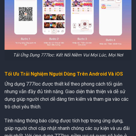
Tải Ứng Dụng 777loc: Kết Nối Niềm Vui Mọi Lúc, Mọi Nơi
Tối Ưu Trải Nghiệm Người Dùng Trên Android Và iOS
Ứng dụng 777loc được thiết kế theo phong cách tối giản
nhưng vẫn đầy đủ tính năng. Giao diện thân thiện và dễ sử
dụng giúp người chơi dễ dàng tìm kiếm và tham gia vào các
trò chơi yêu thích.
Tính năng thông báo cũng được tích hợp trong ứng dụng,
giúp người chơi cập nhật nhanh chóng các sự kiện và ưu đãi
mới nhất. Với ứng dụng 777loc, niềm vui cá cược sẽ luôn ở