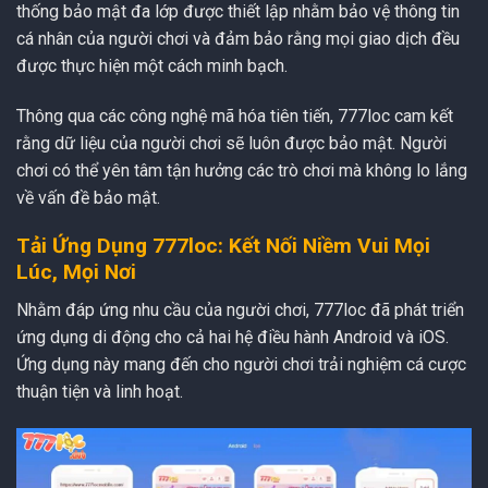
thống bảo mật đa lớp được thiết lập nhằm bảo vệ thông tin
cá nhân của người chơi và đảm bảo rằng mọi giao dịch đều
được thực hiện một cách minh bạch.
Thông qua các công nghệ mã hóa tiên tiến, 777loc cam kết
rằng dữ liệu của người chơi sẽ luôn được bảo mật. Người
chơi có thể yên tâm tận hưởng các trò chơi mà không lo lắng
về vấn đề bảo mật.
Tải Ứng Dụng 777loc: Kết Nối Niềm Vui Mọi
Lúc, Mọi Nơi
Nhằm đáp ứng nhu cầu của người chơi, 777loc đã phát triển
ứng dụng di động cho cả hai hệ điều hành Android và iOS.
Ứng dụng này mang đến cho người chơi trải nghiệm cá cược
thuận tiện và linh hoạt.