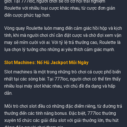
giới. Tại 777loc, người chơi sẽ có cơ hội trải nghiệm
Roulette với nhiều loại cược khác nhau, từ cược đơn giản
đến cược phức tạp hơn.
Vòng quay Roulette luôn mang đến cảm giác hồi hộp và kịch
tính, khi mà người chơi chỉ cần đặt cược và chờ đợi xem vận
may sẽ mỉm cười với ai. Với tỷ lệ trả thưởng cao, Roulette là
lựa chọn lý tưởng cho những ai yêu thích cảm giác mạnh.
Slot Machines: Nổ Hũ Jackpot Mỗi Ngày
Slot machines là một trong những trò chơi cá cược phổ biến
nhất tại các sòng bài. Tại 777loc, người chơi có thể tìm thấy
nhiều loại máy slot khác nhau, với chủ đề đa dạng và hấp
dẫn.
Mỗi trò chơi slot đều có những đặc điểm riêng, từ đường trả
thưởng đến các tính năng bonus. Đặc biệt, 777loc thường
xuyên tổ chức các giải đấu slot với giải thưởng lớn, thu hút