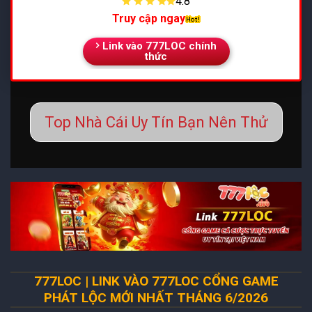
4.8
Truy cập ngay
Link vào 777LOC chính
thức
Top Nhà Cái Uy Tín Bạn Nên Thử
777LOC | LINK VÀO 777LOC CỔNG GAME
PHÁT LỘC MỚI NHẤT THÁNG 6/2026