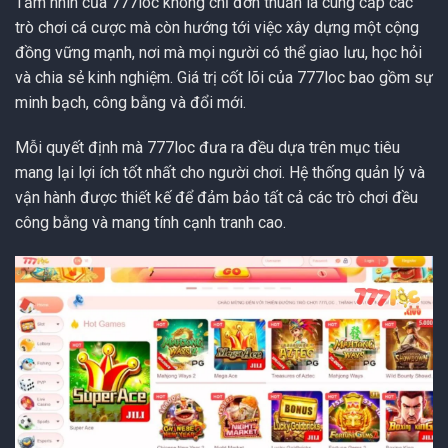
Tầm nhìn của 777loc không chỉ đơn thuần là cung cấp các
trò chơi cá cược mà còn hướng tới việc xây dựng một cộng
đồng vững mạnh, nơi mà mọi người có thể giao lưu, học hỏi
và chia sẻ kinh nghiệm. Giá trị cốt lõi của 777loc bao gồm sự
minh bạch, công bằng và đổi mới.
Mỗi quyết định mà 777loc đưa ra đều dựa trên mục tiêu
mang lại lợi ích tốt nhất cho người chơi. Hệ thống quản lý và
vận hành được thiết kế để đảm bảo tất cả các trò chơi đều
công bằng và mang tính cạnh tranh cao.