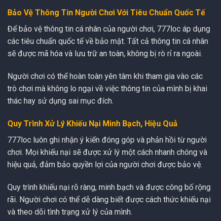
Bảo Vệ Thông Tin Người Chơi Với Tiêu Chuẩn Quốc Tế
Để bảo vệ thông tin cá nhân của người chơi, 777loc áp dụng
các tiêu chuẩn quốc tế về bảo mật. Tất cả thông tin cá nhân
sẽ được mã hóa và lưu trữ an toàn, không bị rò rỉ ra ngoài.
Người chơi có thể hoàn toàn yên tâm khi tham gia vào các
trò chơi mà không lo ngại về việc thông tin của mình bị khai
thác hay sử dụng sai mục đích.
Quy Trình Xử Lý Khiếu Nại Minh Bạch, Hiệu Quả
777loc luôn ghi nhận ý kiến đóng góp và phản hồi từ người
chơi. Mọi khiếu nại sẽ được xử lý một cách nhanh chóng và
hiệu quả, đảm bảo quyền lợi của người chơi được bảo vệ.
Quy trình khiếu nại rõ ràng, minh bạch và được công bố rộng
rãi. Người chơi có thể dễ dàng biết được cách thức khiếu nại
và theo dõi tình trạng xử lý của mình.